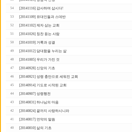
[20141116] 감사하며 삽시다!
54
[20141109] 유대인들과 스데반
53
[20141102] 제자 삼는 교회
52
[20141026] 칭찬 듣는 사람
51
[20141019] 거룩과 성결
50
[20141012] 담대함을 누리는 삶
49
[20141005] 우리가 가진 것
48
[20140928] 신앙의 기초
47
[20140921] 성령 충만으로 세워진 교회
46
[20140914] 기도로 시작된 교회
45
[20140907] 성령행전
44
[20140831] 하나님의 마음
43
[20140824] 끝까지 사랑하시니라
42
[20140817] 언약의 말씀
41
[20140810] 삶의 기초
40