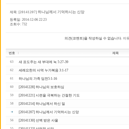
[20141207] 하나님께서 기억하시는 신앙
제목:
등록일: 2014-12-06 22:23
조회수: 732
의견(코멘트)을 작성하실 수 없습니다.
이유
번호
제목
새 표도주는 새 부대에 눅 5:27-39
63
세례요한의 사역 누가복음 3:1-17
62
하나님의 가족 딤전5:1-16
61
[20141228] 하나님의 보호하심
60
[20141221] 시련을 극복하는 간절한 기도
59
[20141214] 하나님께서 하신 일
58
[20141207] 하나님께서 기억하시는 신앙
[20141130] 선백 받은 사울
56
[20141123] 상업적 신앙
55