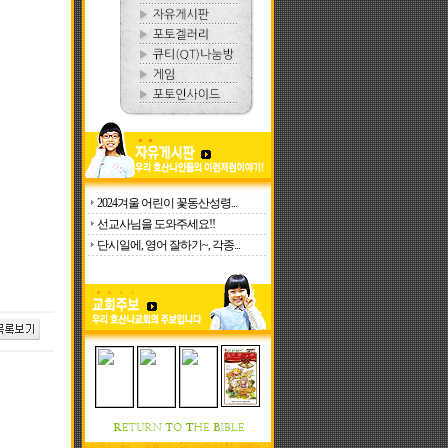
2024겨울 어린이 꽃동산성령...
선교사님을 도와주세요!!
단시일에, 영어 잘하기~, 각종...