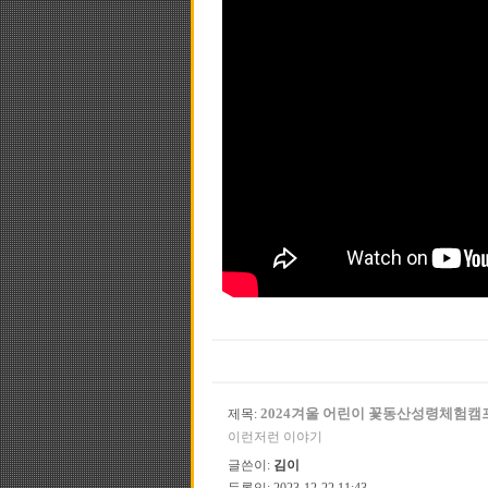
2024겨울 어린이 꽃동산성령체험캠
제목:
이런저런 이야기
글쓴이:
김이