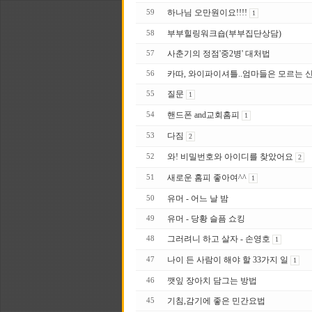
하나님 오만원이요!!!!
59
1
부부힐링워크숍(부부집단상담)
58
사춘기의 정점'중2병' 대처법
57
카따, 와이파이셔틀..엄마들은 모르는 
56
질문
55
1
핸드폰 and교회홈피
54
1
다짐
53
2
와! 비밀번호와 아이디를 찾았어요
52
2
새로운 홈피 좋아여^^
51
1
유머 - 어느 날 밤
50
유머 - 당황 슬픔 쇼킹
49
그러려니 하고 살자 - 손영호
48
1
나이 든 사람이 해야 할 33가지 일
47
1
깻잎 장아치 담그는 방법
46
기침,감기에 좋은 민간요법
45