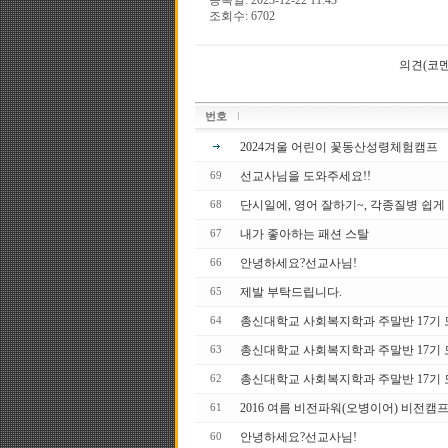
등록일: 2023-12-22 11:43
조회수: 6702
의견(코멘
번호
2024겨울 어린이 꽃동산성령체험캠프
선교사님을 도와주세요!!
69
단시일에, 영어 잘하기~, 각종질병 쉽게
68
내가 좋아하는 패션 스탈
67
안녕하세요?선교사님!
66
제발 부탁드립니다.
65
총신대학교 사회복지학과 주말반 17기 모집
64
총신대학교 사회복지학과 주말반 17기
63
총신대학교 사회복지학과 주말반 17 기
62
2016 여름 비전파워(오병이어) 비전캠프
61
안녕하세요?선교사님!
60