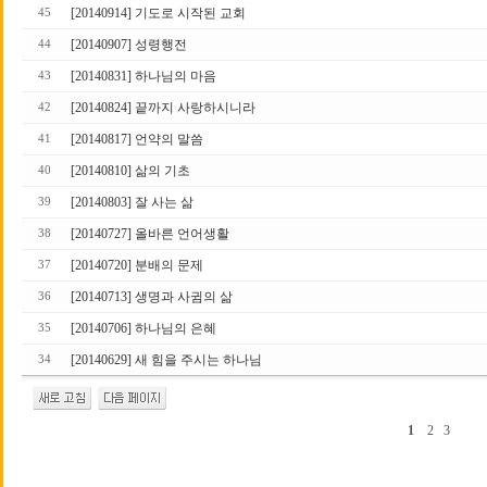
[20140914] 기도로 시작된 교회
45
[20140907] 성령행전
44
[20140831] 하나님의 마음
43
[20140824] 끝까지 사랑하시니라
42
[20140817] 언약의 말씀
41
[20140810] 삶의 기초
40
[20140803] 잘 사는 삶
39
[20140727] 올바른 언어생활
38
[20140720] 분배의 문제
37
[20140713] 생명과 사귐의 삶
36
[20140706] 하나님의 은혜
35
[20140629] 새 힘을 주시는 하나님
34
1
2
3