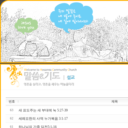
번호
제목
새 표도주는 새 부대에 눅 5:27-39
63
세례요한의 사역 누가복음 3:1-17
62
하나님의 가족 딤전5:1-16
61