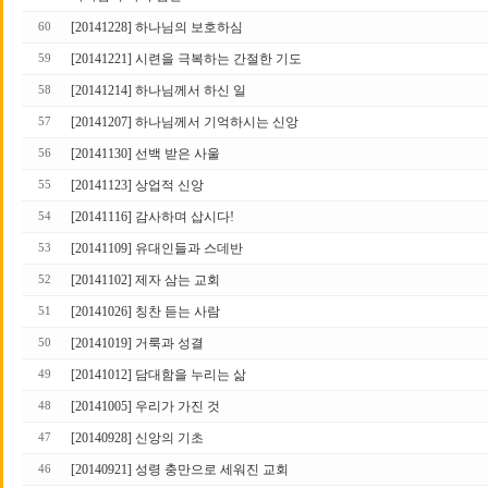
[20141228] 하나님의 보호하심
60
[20141221] 시련을 극복하는 간절한 기도
59
[20141214] 하나님께서 하신 일
58
[20141207] 하나님께서 기억하시는 신앙
57
[20141130] 선백 받은 사울
56
[20141123] 상업적 신앙
55
[20141116] 감사하며 삽시다!
54
[20141109] 유대인들과 스데반
53
[20141102] 제자 삼는 교회
52
[20141026] 칭찬 듣는 사람
51
[20141019] 거룩과 성결
50
[20141012] 담대함을 누리는 삶
49
[20141005] 우리가 가진 것
48
[20140928] 신앙의 기초
47
[20140921] 성령 충만으로 세워진 교회
46