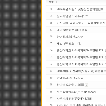
번호
2024겨울 어린이 꽃동산성령체험캠프
70
선교사님을 도와주세요!!
69
단시일에, 영어 잘하기~, 각종질병 쉽게
68
내가 좋아하는 패션 스탈
67
안녕하세요?선교사님!
66
제발 부탁드립니다.
65
총신대학교 사회복지학과 주말반 17기 모집
64
총신대학교 사회복지학과 주말반 17기
63
총신대학교 사회복지학과 주말반 17 기
62
2016 여름 비전파워(오병이어) 비전캠프
61
안녕하세요?선교사님!
60
하나님 오만원이요!!!!
59
1
부부힐링워크숍(부부집단상담)
58
사춘기의 정점'중2병' 대처법
57
카따, 와이파이셔틀..엄마들은 모르는 
56