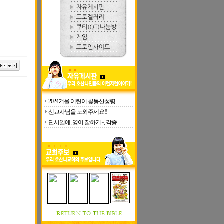
2024겨울 어린이 꽃동산성령...
선교사님을 도와주세요!!
단시일에, 영어 잘하기~, 각종...