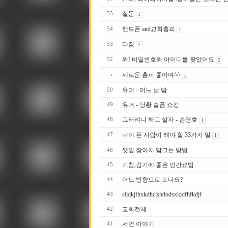
질문
55
1
핸드폰 and교회홈피
54
1
다짐
53
2
와! 비밀번호와 아이디를 찾았어요
52
2
새로운 홈피 좋아여^^
1
유머 - 어느 날 밤
50
유머 - 당황 슬픔 쇼킹
49
그러려니 하고 살자 - 손영호
48
1
나이 든 사람이 해야 할 33가지 일
47
1
깻잎 장아치 담그는 방법
46
기침,감기에 좋은 민간요법
45
어느 방향으로 도나요?
44
sijdkjfhxkdhclshdodsxkjdfhfkdjf
43
교회전체
42
서연 이야기
41