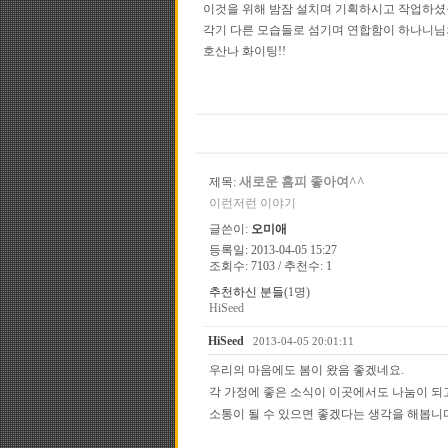
이것을 위해 밤잠 설치며 기획하시고 작업하셨을 
각기 다른 모습들로 섬기며 연합함이 하나니님의
호산나 화이팅!!
새로운 홈피 좋아여^^
제목:
이런저런 이야기
글쓴이:
오미애
등록일: 2013-04-05 15:27
조회수: 7103 / 추천수: 1
추천하신 분들
(1명)
HiSeed
HiSeed
2013-04-05 20:01:11
우리의 마음에도 봄이 왔음 좋겠네요.
각 가정에 좋은 소식이 이곳에서도 나눔이 되
소통이 될 수 있으면 좋겠다는 생각을 해봅니다.