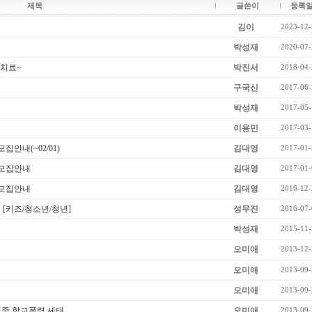
제목
글쓴이
등록
김이
2023-12-
박성재
2020-07-
 치료~
박진서
2018-04-
구국신
2017-06-
박성재
2017-05-
이용민
2017-03-
안내(~02/01)
김대영
2017-01-
 모집안내
김대영
2017-01-
 모집안내
김대영
2016-12-
 [키즈/청소년/청년]
성무진
2016-07-
박성재
2015-11-
오미애
2013-12-
오미애
2013-09-
오미애
2013-09-
신종 학교폭력 세태
오미애
2013-09-