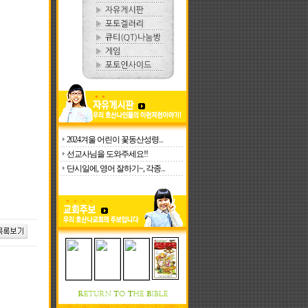
2024겨울 어린이 꽃동산성령...
선교사님을 도와주세요!!
단시일에, 영어 잘하기~, 각종...