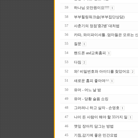
하나님 오만원이요!!!!
59
1
부부힐링워크숍(부부집단상담)
58
사춘기의 정점'중2병' 대처법
57
카따, 와이파이셔틀..엄마들은 모르는 
56
질문
55
1
핸드폰 and교회홈피
54
1
다짐
53
2
와! 비밀번호와 아이디를 찾았어요
52
2
새로운 홈피 좋아여^^
51
1
유머 - 어느 날 밤
50
유머 - 당황 슬픔 쇼킹
49
그러려니 하고 살자 - 손영호
48
1
나이 든 사람이 해야 할 33가지 일
47
1
깻잎 장아치 담그는 방법
46
기침,감기에 좋은 민간요법
45