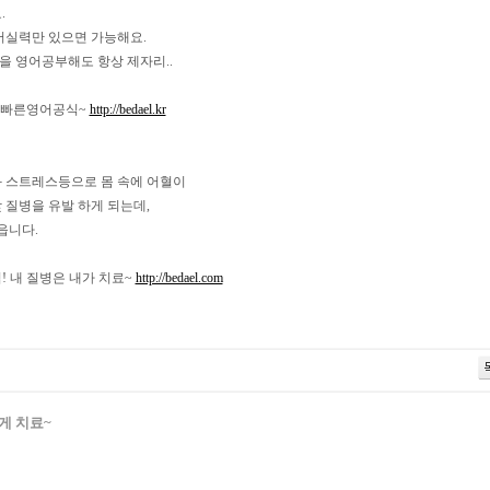
.
어실력만 있으면 가능해요.
년을 영어공부해도 항상 제자리..
0배빠른영어공식~
http://bedael.kr
과 스트레스등으로 몸 속에 어혈이
 질병을 유발 하게 되는데,
읍니다.
! 내 질병은 내가 치료~
http://bedael.com
게 치료~