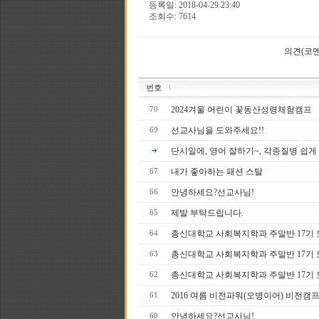
등록일: 2018-04-29 23:40
조회수: 7614
의견(코멘
번호
2024겨울 어린이 꽃동산성령체험캠프
70
선교사님을 도와주세요!!
69
단시일에, 영어 잘하기~, 각종질병 쉽게
내가 좋아하는 패션 스탈
67
안녕하세요?선교사님!
66
제발 부탁드립니다.
65
총신대학교 사회복지학과 주말반 17기 모집
64
총신대학교 사회복지학과 주말반 17기
63
총신대학교 사회복지학과 주말반 17 기
62
2016 여름 비전파워(오병이어) 비전캠프
61
안녕하세요?선교사님!
60