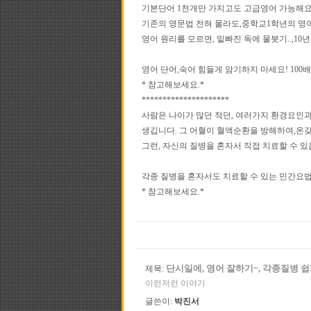
기본단어 1천개만 가지고도 고급영어 가능해요
기존의 영문법 전혀 몰라도,중학교1학년의 영
영어 원리를 모르면, 밑빠진 독에 물붓기..,10
영어 단어,숙어 힘들게 암기하지 마세요! 10
* 참고해보세요.*
*********************
사람은 나이가 많던 적던, 여러가지 환경요인
생깁니다. 그 어혈이 혈액순환을 방해하여,온갖
그런, 자신의 질병을 혼자서 직접 치료할 수 있
각종 질병을 혼자서도 치료할 수 있는 민간요법
* 참고해보세요.*
단시일에, 영어 잘하기~, 각종질병 쉽
제목:
이런저런 이야기
글쓴이:
박진서