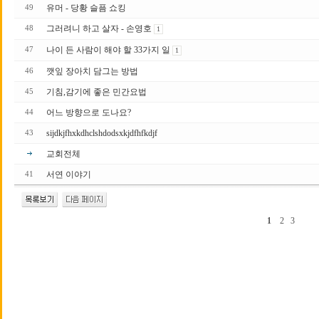
유머 - 당황 슬픔 쇼킹
49
그러려니 하고 살자 - 손영호
48
1
나이 든 사람이 해야 할 33가지 일
47
1
깻잎 장아치 담그는 방법
46
기침,감기에 좋은 민간요법
45
어느 방향으로 도나요?
44
sijdkjfhxkdhclshdodsxkjdfhfkdjf
43
교회전체
서연 이야기
41
1
2
3