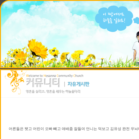
어른들은 됏고 어린이 오빠 빼고 애배좀 잘들여 언니는 먹보고 김유성 완전 우놔