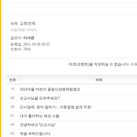
교회전체
제목:
이런저런 이야기
글쓴이:
이서연
등록일: 2011-10-30 20:52
조회수: 7816
의견(코멘트)을 작성하실 수 없습니다.
이유
번호
제목
2024겨울 어린이 꽃동산성령체험캠프
70
선교사님을 도와주세요!!
69
단시일에, 영어 잘하기~, 각종질병 쉽게 치료~
68
내가 좋아하는 패션 스탈
67
안녕하세요?선교사님!
66
제발 부탁드립니다.
65