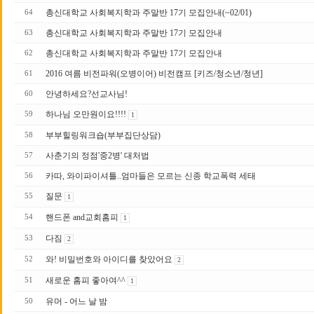
총신대학교 사회복지학과 주말반 17기 모집안내(~02/01)
64
총신대학교 사회복지학과 주말반 17기 모집안내
63
총신대학교 사회복지학과 주말반 17 기 모집안내
62
2016 여름 비전파워(오병이어) 비전캠프 [키즈/청소년/청년]
61
안녕하세요?선교사님!
60
하나님 오만원이요!!!!
59
1
부부힐링워크숍(부부집단상담)
58
사춘기의 정점'중2병' 대처법
57
카따, 와이파이셔틀..엄마들은 모르는 신종 학교폭력 세태
56
질문
55
1
핸드폰 and교회홈피
54
1
다짐
53
2
와! 비밀번호와 아이디를 찾았어요
52
2
새로운 홈피 좋아여^^
51
1
유머 - 어느 날 밤
50