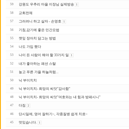
강원도 우추리 마을 이장님 실제방송
59
1
교회전체
58
그러려니 하고 살자 - 손영호
57
1
기침,감기에 좋은 민간요법
56
깻잎 장아치 담그는 방법
55
나도 가입 했다
54
나이 든 사람이 해야 할 33가지 일
53
1
내가 좋아하는 패션 스탈
52
높고 푸른 가을 하늘처럼...
51
닉 부이치치
50
닉 부이치치- 희망의 씨앗"감사함"
49
닉 부이치치- 희망의 씨앗"여호와는 내 힘과 방패시니"
48
다짐
47
2
단시일에, 영어 잘하기~, 각종질병 쉽게 치료~
46
멋있습니다.
45
1