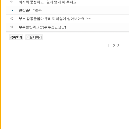
바자회 풍성하고 , 열매 맺게 해 주셔요
44
반갑습니다!!^^
부부 감동글임다 우리도 이렇게 살아보아요!!~~
42
부부힐링워크숍(부부집단상담)
41
1
2
3