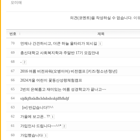
오미애
의견(코멘트)을 작성하실 수 없습니다.
이유
번호
제목
언제나 간건하시고, 더큰 하늘 울타리가 되시길
70
1
총신대학교 사회복지학과 주말반 17 기 모집안내
69
-
68
2
2016 여름 비전파워(오병이어) 비전캠프 [키즈/청소년/청년]
67
2024겨울 어린이 꽃동산성령체험캠프
66
2번의 은혜롭고 재미있는 여름 성경학교가 끝나고~~
65
sijdkjfhxkdhclshdodsxkjdfhfkdjf
64
[re] 반갑습니다!!^^
63
가을에 보고픈.. ??
62
1
가입인사 드립니다~~^^*
61
2
가입했습니다
60
1