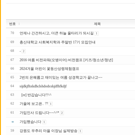
번호
제목
언제나 간건하시고, 더큰 하늘 울타리가 되시길
70
1
총신대학교 사회복지학과 주말반 17 기 모집안내
69
-
68
2
2016 여름 비전파워(오병이어) 비전캠프 [키즈/청소년/청년]
67
2024겨울 어린이 꽃동산성령체험캠프
66
2번의 은혜롭고 재미있는 여름 성경학교가 끝나고~~
65
sijdkjfhxkdhclshdodsxkjdfhfkdjf
64
[re] 반갑습니다!!^^
63
가을에 보고픈.. ??
62
1
가입인사 드립니다~~^^*
61
2
가입했습니다
1
강원도 우추리 마을 이장님 실제방송
59
1