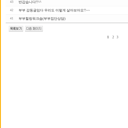
반갑습니다!!^^
43
부부 감동글임다 우리도 이렇게 살아보아요!!~~
42
부부힐링워크숍(부부집단상담)
41
1
2
3