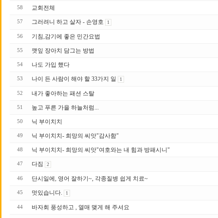
교회전체
58
그러려니 하고 살자 - 손영호
57
1
기침,감기에 좋은 민간요법
56
깻잎 장아치 담그는 방법
55
나도 가입 했다
54
나이 든 사람이 해야 할 33가지 일
53
1
내가 좋아하는 패션 스탈
52
높고 푸른 가을 하늘처럼...
51
닉 부이치치
50
닉 부이치치- 희망의 씨앗"감사함"
49
닉 부이치치- 희망의 씨앗"여호와는 내 힘과 방패시니"
48
다짐
47
2
단시일에, 영어 잘하기~, 각종질병 쉽게 치료~
46
멋있습니다.
45
1
바자회 풍성하고 , 열매 맺게 해 주셔요
44