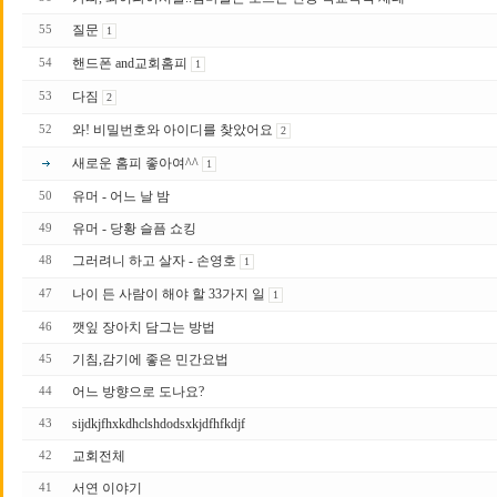
질문
55
1
핸드폰 and교회홈피
54
1
다짐
53
2
와! 비밀번호와 아이디를 찾았어요
52
2
새로운 홈피 좋아여^^
1
유머 - 어느 날 밤
50
유머 - 당황 슬픔 쇼킹
49
그러려니 하고 살자 - 손영호
48
1
나이 든 사람이 해야 할 33가지 일
47
1
깻잎 장아치 담그는 방법
46
기침,감기에 좋은 민간요법
45
어느 방향으로 도나요?
44
sijdkjfhxkdhclshdodsxkjdfhfkdjf
43
교회전체
42
서연 이야기
41