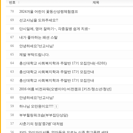
번호
제목
2024겨울 어린이 꽃동산성령체험캠프
70
선교사님을 도와주세요!!
69
단시일에, 영어 잘하기~, 각종질병 쉽게 치료~
68
내가 좋아하는 패션 스탈
67
안녕하세요?선교사님!
66
제발 부탁드립니다.
65
총신대학교 사회복지학과 주말반 17기 모집안내(~02/01)
64
총신대학교 사회복지학과 주말반 17기 모집안내
63
총신대학교 사회복지학과 주말반 17 기 모집안내
62
2016 여름 비전파워(오병이어) 비전캠프 [키즈/청소년/청년]
61
안녕하세요?선교사님!
60
하나님 오만원이요!!!!
59
1
부부힐링워크숍(부부집단상담)
58
사춘기의 정점'중2병' 대처법
57
카따, 와이파이셔틀..엄마들은 모르는 신종 학교폭력 세태
56