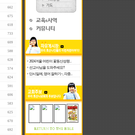
662
675
618
733
609
588
628
2024겨울 어린이 꽃동산성령...
선교사님을 도와주세요!!
574
단시일에, 영어 잘하기~, 각종...
624
591
606
583
625
670
692