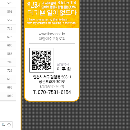
578
591
552
718
678
685
588
709
728
619
692
1060