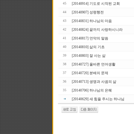
[20140914] 기도로 시작된 교회
45
[20140907] 성령행전
44
[20140831] 하나님의 마음
43
[20140824] 끝까지 사랑하시니라
42
[20140817] 언약의 말씀
41
[20140810] 삶의 기초
40
[20140803] 잘 사는 삶
39
[20140727] 올바른 언어생활
38
[20140720] 분배의 문제
37
[20140713] 생명과 사귐의 삶
36
[20140706] 하나님의 은혜
35
[20140629] 새 힘을 주시는 하나님