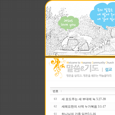
번호
새 표도주는 새 부대에 눅 5:27-39
63
세례요한의 사역 누가복음 3:1-17
62
하나님의 가족 딤전5:1-16
61