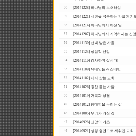
[20141228] 하나님의 보호하심
60
[20141221] 시련을 극복하는 간절한 기
59
[20141214] 하나님께서 하신 일
58
[20141207] 하나님께서 기억하시는 신
57
[20141130] 선백 받은 사울
56
[20141123] 상업적 신앙
55
[20141116] 감사하며 삽시다!
54
[20141109] 유대인들과 스데반
53
[20141102] 제자 삼는 교회
52
[20141026] 칭찬 듣는 사람
51
[20141019] 거룩과 성결
50
[20141012] 담대함을 누리는 삶
49
[20141005] 우리가 가진 것
48
[20140928] 신앙의 기초
47
[20140921] 성령 충만으로 세워진 교회
46