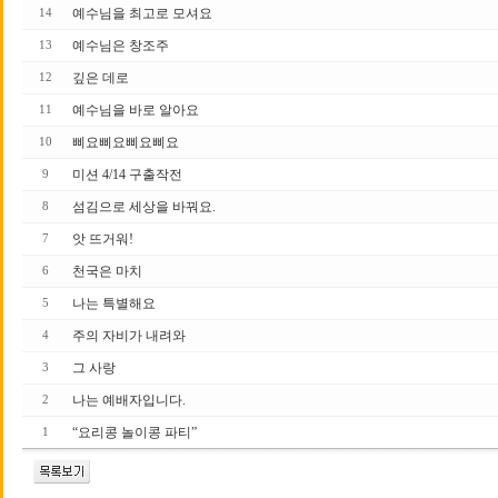
예수님을 최고로 모셔요
14
예수님은 창조주
13
깊은 데로
12
예수님을 바로 알아요
11
삐요삐요삐요삐요
10
미션 4/14 구출작전
9
섬김으로 세상을 바꿔요.
8
앗 뜨거워!
7
천국은 마치
6
나는 특별해요
5
주의 자비가 내려와
4
그 사랑
3
나는 예배자입니다.
2
“요리콩 놀이콩 파티”
1