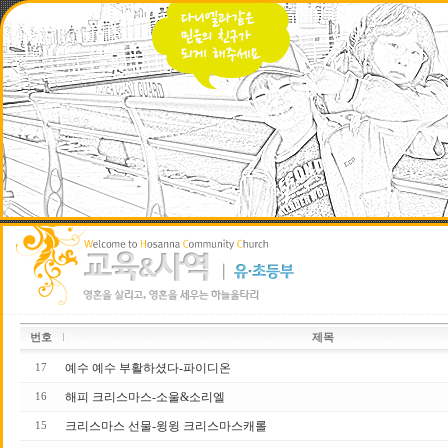
번호
제목
예수 예수 부활하셨다-파이디온
17
해피 크리스마스-소울&소리엘
16
크리스마스 선물-윙윙 크리스마스캐롤
15