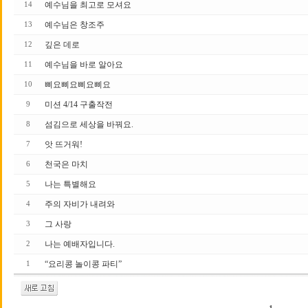
예수님을 최고로 모셔요
14
예수님은 창조주
13
깊은 데로
12
예수님을 바로 알아요
11
삐요삐요삐요삐요
10
미션 4/14 구출작전
9
섬김으로 세상을 바꿔요.
8
앗 뜨거워!
7
천국은 마치
6
나는 특별해요
5
주의 자비가 내려와
4
그 사랑
3
나는 예배자입니다.
2
“요리콩 놀이콩 파티”
1