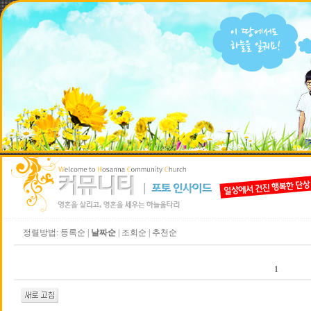
정렬방법:
등록순
|
날짜순
|
조회순
|
추천순
1