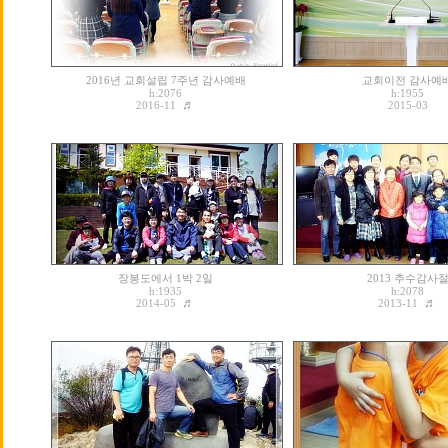
2016년 교회설립 7주년 감사예배
교회이전 감사예
h:2076
h:1955
♬
2016-11
2015-03
장봉도에서 1박 2일
2013 추수감사
h:1935
h:2078
♬
♬
2014-05
2013-11