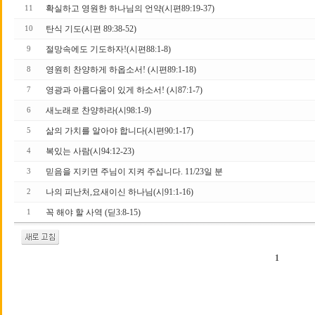
확실하고 영원한 하나님의 언약(시편89:19-37)
11
탄식 기도(시편 89:38-52)
10
절망속에도 기도하자!(시편88:1-8)
9
영원히 찬양하게 하옵소서! (시편89:1-18)
8
영광과 아름다움이 있게 하소서! (시87:1-7)
7
새노래로 찬양하라(시98:1-9)
6
삶의 가치를 알아야 합니다(시편90:1-17)
5
복있는 사람(시94:12-23)
4
믿음을 지키면 주님이 지켜 주십니다. 11/23일 분
3
나의 피난처,요새이신 하나님(시91:1-16)
2
꼭 해야 할 사역 (딛3:8-15)
1
1