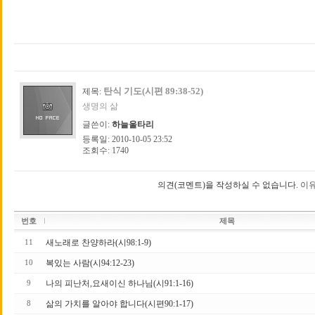
탄식 기도(시편 89:38-52)
제목:
생명의 삶
글쓴이:
하늘울타리
등록일: 2010-10-05 23:52
조회수: 1740
의견(코멘트)을 작성하실 수 없습니다.
이유
번호
제목
새노래로 찬양하라(시98:1-9)
11
복있는 사람(시94:12-23)
10
나의 피난처,요새이신 하나님(시91:1-16)
9
삶의 가치를 알아야 합니다(시편90:1-17)
8