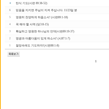
탄식 기도(시편 89:38-52)
믿음을 지키면 주님이 지켜 주십니다. 11/23일 분
6
영원히 찬양하게 하옵소서! (시편89:1-18)
5
꼭 해야 할 사역 (딛3:8-15)
4
확실하고 영원한 하나님의 언약(시편89:19-37)
3
영광과 아름다움이 있게 하소서! (시87:1-7)
2
절망속에도 기도하자!(시편88:1-8)
1
1