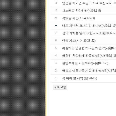
믿음을 지키면 주님이 지켜 주십니다. 11
11
새노래로 찬양하라(시98:1-9)
10
복있는 사람(시94:12-23)
9
나의 피난처,요새이신 하나님(시91:1-16
삶의 가치를 알아야 합니다(시편90:1-17
7
탄식 기도(시편 89:38-52)
6
확실하고 영원한 하나님의 언약(시편89:19
5
영원히 찬양하게 하옵소서! (시편89:1-18
4
절망속에도 기도하자!(시편88:1-8)
3
영광과 아름다움이 있게 하소서! (시87:1-
2
꼭 해야 할 사역 (딛3:8-15)
1