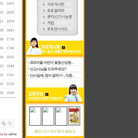
01
1653
15
2020
11
1870
08
1841
06
1750
05
1740
04
1625
2024겨울 어린이 꽃동산성령...
03
1644
선교사님을 도와주세요!!
02
1541
단시일에, 영어 잘하기~, 각종...
01
1559
30
1630
kin by
enFree