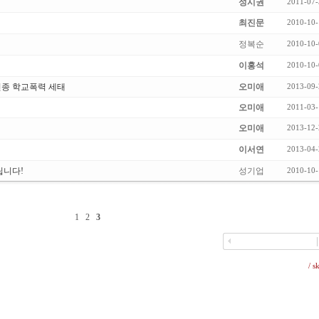
성시권
2011-07-
최진문
2010-10-
정복순
2010-10-
이홍석
2010-10-
신종 학교폭력 세태
오미애
2013-09-
오미애
2011-03-
오미애
2013-12-
이서연
2013-04-
립니다!
성기업
2010-10-
1
2
3
/ s