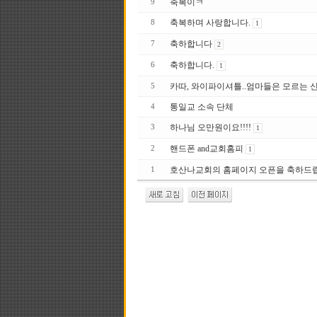
축복이ㅋ
9
축복하며 사랑합니다.
8
1
축하합니다
7
2
축하합니다.
6
1
카따, 와이파이셔틀..엄마들은 모르는 
5
통일교 소속 단체
4
하나님 오만원이요!!!!
3
1
핸드폰 and교회홈피
2
1
호산나교회의 홈페이지 오픈을 축하드
1