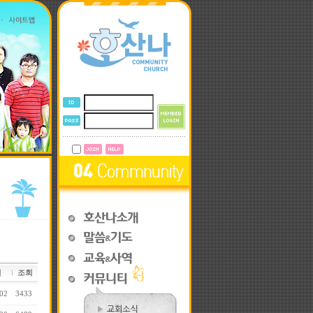
일
조회
02
3433