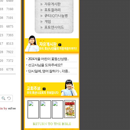
30
6489
18
7160
08
7101
05
6875
23
7393
17
8513
28
7922
2024겨울 어린이 꽃동산성령...
20
7372
선교사님을 도와주세요!!
10
6778
단시일에, 영어 잘하기~, 각종...
kin by
enFree