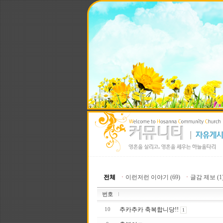
전체
ㆍ
이런저런 이야기 (69)
ㆍ
글감 제보 (1
번호
추카추카 축복합니당!!
10
1