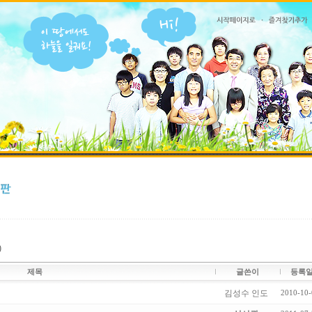
)
제목
글쓴이
등록
김성수 인도
2010-10-