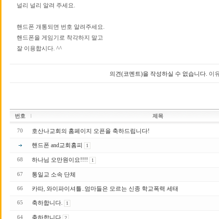
널리 널리 알려 주세요.
핸드폰 개통되면 번호 알려주세요.
핸드폰을 게임기로 착각하지 말고
잘 이용합시다. ^^
의견(코멘트)을 작성하실 수 없습니다.
이유
번호
제목
호산나교회의 홈페이지 오픈을 축하드립니다!
70
핸드폰 and교회홈피
1
하나님 오만원이요!!!!
68
1
통일교 소속 단체
67
카따, 와이파이셔틀..엄마들은 모르는 신종 학교폭력 세태
66
축하합니다.
65
1
축하합니다
64
2