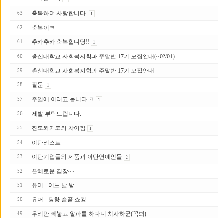
축복하며 사랑합니다.
63
1
축복이ㅋ
62
추카추카 축복합니당!!
61
1
총신대학교 사회복지학과 주말반 17기 모집안내(~02/01)
60
총신대학교 사회복지학과 주말반 17기 모집안내
59
질문
58
1
주일에 이러고 놉니다.ㅋ
57
1
제발 부탁드립니다.
56
전도와기도의 차이점
55
1
이단리스트
54
이단기업들의 제품과 이단연예인들
53
2
은혜로운 김장~~
52
유머 - 어느 날 밤
51
유머 - 당황 슬픔 쇼킹
50
우리만 빼놓고 알파를 하다니 치사하군(꼭봐)
49