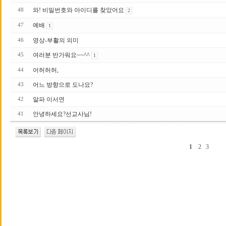
와! 비밀번호와 아이디를 찾았어요
48
2
예배
47
1
영상-부활의 의미
46
여러분 반가워요~~^^
45
1
어허허허,
44
어느 방향으로 도나요?
43
알파 이서연
42
안녕하세요?선교사님!
41
1
2
3