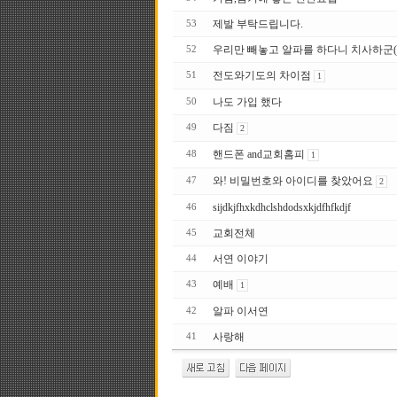
제발 부탁드립니다.
53
우리만 빼놓고 알파를 하다니 치사하군(
52
전도와기도의 차이점
51
1
나도 가입 했다
50
다짐
49
2
핸드폰 and교회홈피
48
1
와! 비밀번호와 아이디를 찾았어요
47
2
sijdkjfhxkdhclshdodsxkjdfhfkdjf
46
교회전체
45
서연 이야기
44
예배
43
1
알파 이서연
42
사랑해
41