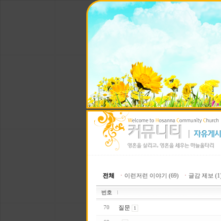
전체
ㆍ
이런저런 이야기 (69)
ㆍ
글감 제보 (1
번호
질문
70
1