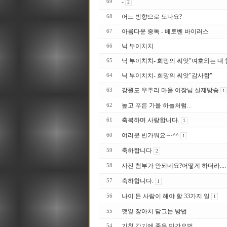
-
69
2
어느 방향으로 도나요?
68
아름다운 중독 - 베토벤 바이러스
67
닉 부이치치
66
닉 부이치치- 희망의 씨앗"여호와는 내 
65
닉 부이치치- 희망의 씨앗"감사함"
64
강원도 우추리 마을 이장님 실제방송
63
1
높고 푸른 가을 하늘처럼...
62
축복하며 사랑합니다.
61
1
여러분 반가워요~~^^
60
1
축하합니다
59
2
사진 첨부가 안되네요?어떻게 하더라....
58
축하합니다.
57
1
나이 든 사람이 해야 할 33가지 일
56
1
깻잎 장아치 담그는 방법
55
기침,감기에 좋은 민간요법
54