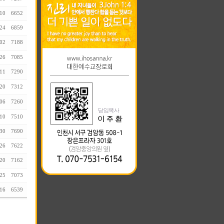
10
6652
24
6859
02
7188
26
7085
11
7290
20
7312
06
7260
10
7510
30
7690
26
7622
20
7162
25
7073
16
6539