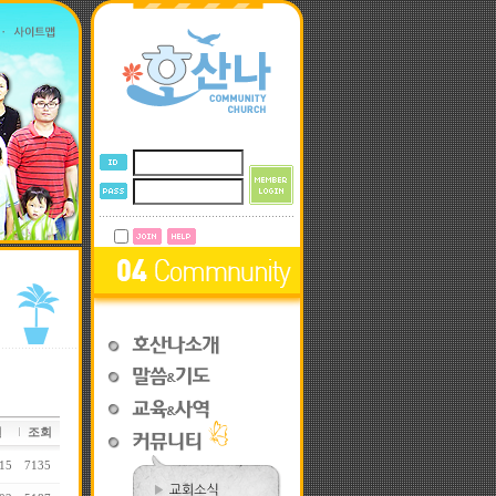
일
조회
15
7135