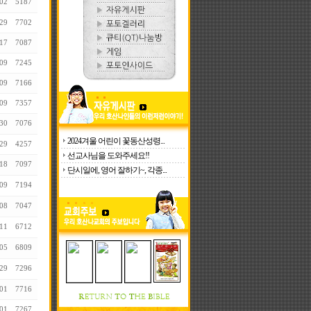
02
5187
29
7702
17
7087
09
7245
09
7166
09
7357
30
7076
2024겨울 어린이 꽃동산성령...
29
4257
선교사님을 도와주세요!!
18
7097
단시일에, 영어 잘하기~, 각종...
09
7194
08
7047
11
6712
05
6809
29
7296
01
7716
01
7267