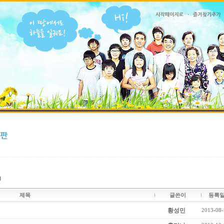
)
제목
글쓴이
등록
황성민
2013-08-