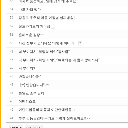
바자회 풍성하고 , 열매 맺게 해 주셔요
55
나도 가입 했다
54
강원도 우추리 마을 이장님 실제방송
53
1
전도와기도의 차이점
52
1
은혜로운 김장~~
51
사진 첨부가 안되네요?어떻게 하더라....
50
2
닉 부이치치- 희망의 씨앗"감사함"
49
닉 부이치치- 희망의 씨앗"여호와는 내 힘과 방패시니"
48
닉 부이치치
47
반갑습니다!!^^
46
[re] 반갑습니다!!^^
45
통일교 소속 단체
44
이단리스트
43
이단기업들의 제품과 이단연예인들
42
2
부부 감동글임다 우리도 이렇게 살아보아요!!~~
41