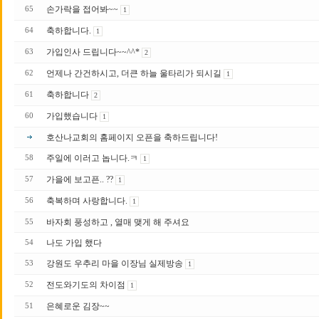
손가락을 접어봐~~
65
1
축하합니다.
64
1
가입인사 드립니다~~^^*
63
2
언제나 간건하시고, 더큰 하늘 울타리가 되시길
62
1
축하합니다
61
2
가입했습니다
60
1
호산나교회의 홈페이지 오픈을 축하드립니다!
주일에 이러고 놉니다.ㅋ
58
1
가을에 보고픈.. ??
57
1
축복하며 사랑합니다.
56
1
바자회 풍성하고 , 열매 맺게 해 주셔요
55
나도 가입 했다
54
강원도 우추리 마을 이장님 실제방송
53
1
전도와기도의 차이점
52
1
은혜로운 김장~~
51