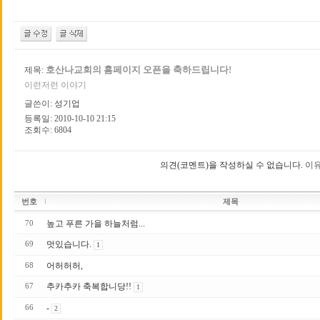
호산나교회의 홈페이지 오픈을 축하드립니다!
제목:
이런저런 이야기
글쓴이:
성기업
등록일: 2010-10-10 21:15
조회수: 6804
의견(코멘트)을 작성하실 수 없습니다.
이유
번호
제목
높고 푸른 가을 하늘처럼...
70
멋있습니다.
69
1
어허허허,
68
추카추카 축복합니당!!
67
1
-
66
2