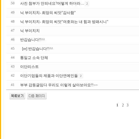
사진 첨부가 안되네요?어떻게 하더라....
50
2
닉 부이치치- 희망의 씨앗"감사함"
49
닉 부이치치- 희망의 씨앗"여호와는 내 힘과 방패시니"
48
닉 부이치치
47
반갑습니다!!^^
46
[re] 반갑습니다!!^^
45
통일교 소속 단체
44
이단리스트
43
이단기업들의 제품과 이단연예인들
42
2
부부 감동글임다 우리도 이렇게 살아보아요!!~~
41
1
2
3