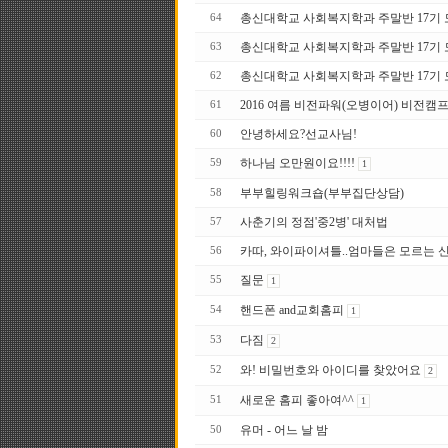
총신대학교 사회복지학과 주말반 17기 모집
64
총신대학교 사회복지학과 주말반 17기
63
총신대학교 사회복지학과 주말반 17 기
62
2016 여름 비전파워(오병이어) 비전캠프
61
안녕하세요?선교사님!
60
하나님 오만원이요!!!!
59
1
부부힐링워크숍(부부집단상담)
58
사춘기의 정점'중2병' 대처법
57
카따, 와이파이셔틀..엄마들은 모르는 
56
질문
55
1
핸드폰 and교회홈피
54
1
다짐
53
2
와! 비밀번호와 아이디를 찾았어요
52
2
새로운 홈피 좋아여^^
51
1
유머 - 어느 날 밤
50