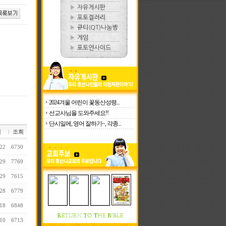
2024겨울 어린이 꽃동산성령...
선교사님을 도와주세요!!
단시일에, 영어 잘하기~, 각종...
일
조회
22
6730
29
7769
29
7615
28
6779
18
6848
10
6713