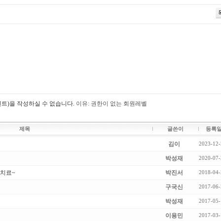
트)을 작성하실 수 없습니다.
이유: 권한이 없는 회원레벨
제목
글쓴이
등록
김이
2023-12-
박성재
2020-07-
 치료~
박진서
2018-04-
구국신
2017-06-
박성재
2017-05-
이용민
2017-03-