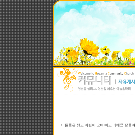
어른들은 됏고 어린이 오빠 빼고 애배좀 잘들여