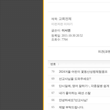
교회전체
제목:
이런저런 이야기
글쓴이:
이서연
등록일: 2011-10-30 20:52
조회수: 7764
의견(코멘
번호
2024겨울 어린이 꽃동산성령체험캠프
70
선교사님을 도와주세요!!
69
단시일에, 영어 잘하기~, 각종질병 쉽게
68
내가 좋아하는 패션 스탈
67
안녕하세요?선교사님!
66
제발 부탁드립니다.
65