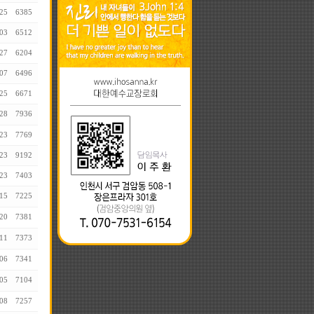
25
6385
03
6512
27
6204
07
6496
25
6671
28
7936
23
7769
23
9192
23
7403
15
7225
20
7381
11
7373
06
7341
05
7104
08
7257