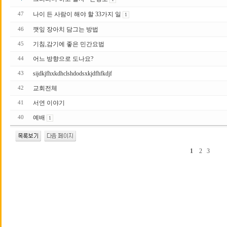
나이 든 사람이 해야 할 33가지 일
47
1
깻잎 장아치 담그는 방법
46
기침,감기에 좋은 민간요법
45
어느 방향으로 도나요?
44
sijdkjfhxkdhclshdodsxkjdfhfkdjf
43
교회전체
42
서연 이야기
41
예배
40
1
1
2
3