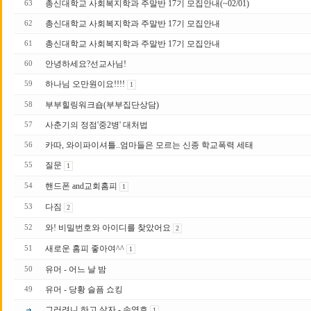
총신대학교 사회복지학과 주말반 17기 모집안내(~02/01)
63
총신대학교 사회복지학과 주말반 17기 모집안내
62
총신대학교 사회복지학과 주말반 17 기 모집안내
61
안녕하세요?선교사님!
60
하나님 오만원이요!!!!
59
1
부부힐링워크숍(부부집단상담)
58
사춘기의 정점'중2병' 대처법
57
카따, 와이파이셔틀..엄마들은 모르는 신종 학교폭력 세태
56
질문
55
1
핸드폰 and교회홈피
54
1
다짐
53
2
와! 비밀번호와 아이디를 찾았어요
52
2
새로운 홈피 좋아여^^
51
1
유머 - 어느 날 밤
50
유머 - 당황 슬픔 쇼킹
49
그러려니 하고 살자 - 손영호
1