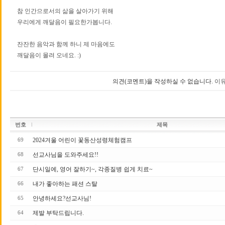
참 인간으로서의 삶을 살아가기 위해
우리에게 깨달음이 필요한가봅니다.
잔잔한 음악과 함께 하니 제 마음에도
깨달음이 몰려 오네요. :)
의견(코멘트)을 작성하실 수 없습니다.
이유
번호
제목
2024겨울 어린이 꽃동산성령체험캠프
69
선교사님을 도와주세요!!
68
단시일에, 영어 잘하기~, 각종질병 쉽게 치료~
67
내가 좋아하는 패션 스탈
66
안녕하세요?선교사님!
65
제발 부탁드립니다.
64