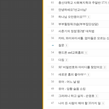
총신대학교 사회복지학과 주말반 17 기
61
안녕하세요?선교사님!
60
하나님 오만원이요!!!!
59
1
부부힐링워크숍(부부집단상담)
58
사춘기의 정점'중2병' 대처법
57
카따, 와이파이셔틀..엄마들은 모르는 
56
질문
1
핸드폰 and교회홈피
54
1
다짐
53
2
와! 비밀번호와 아이디를 찾았어요
52
2
새로운 홈피 좋아여^^
51
1
유머 - 어느 날 밤
50
유머 - 당황 슬픔 쇼킹
49
그러려니 하고 살자 - 손영호
48
1
나이 든 사람이 해야 할 33가지 일
47
1