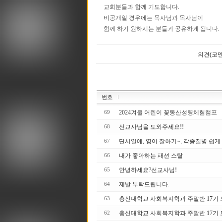
교회분들과 함께 기도합니다.
비공개일 경우에는 목사님과 목사님이
함께 하기 원하시는 분들과 공유하게 됩니다.
의견(코멘
번호
2024겨울 어린이 꽃동산성령체험캠프
69
선교사님을 도와주세요!!
68
단시일에, 영어 잘하기~, 각종질병 쉽게
67
내가 좋아하는 패션 스탈
66
안녕하세요?선교사님!
65
제발 부탁드립니다.
64
총신대학교 사회복지학과 주말반 17기 모집
63
총신대학교 사회복지학과 주말반 17기
62