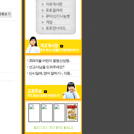
2024겨울 어린이 꽃동산성령...
선교사님을 도와주세요!!
단시일에, 영어 잘하기~, 각종...