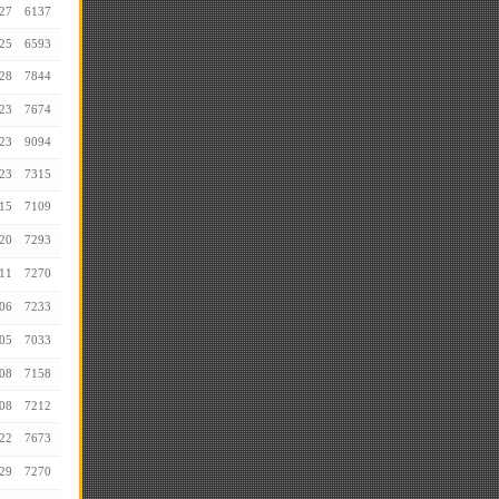
27
6137
25
6593
28
7844
23
7674
23
9094
23
7315
15
7109
20
7293
11
7270
06
7233
05
7033
08
7158
08
7212
22
7673
29
7270