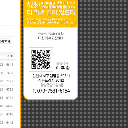
일
조회
22
6644
29
7665
29
7521
28
6715
18
6781
10
6626
25
6316
03
6442