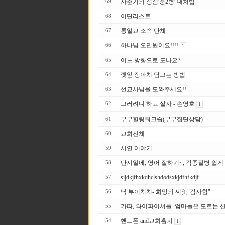
사춘기의 정점'중2병' 대처법
69
이단리스트
68
통일교 소속 단체
67
하나님 오만원이요!!!!
66
1
어느 방향으로 도나요?
65
깻잎 장아치 담그는 방법
64
선교사님을 도와주세요!!
63
그러려니 하고 살자 - 손영호
62
1
부부힐링워크숍(부부집단상담)
61
교회전체
60
서연 이야기
59
단시일에, 영어 잘하기~, 각종질병 쉽게
58
sijdkjfhxkdhclshdodsxkjdfhfkdjf
57
닉 부이치치- 희망의 씨앗"감사함"
56
카따, 와이파이셔틀..엄마들은 모르는 
55
핸드폰 and교회홈피
54
1