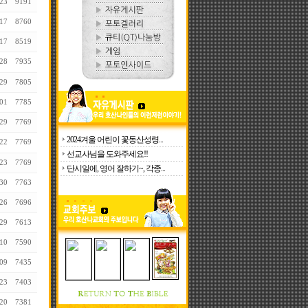
23
9191
17
8760
17
8519
28
7935
29
7805
01
7785
29
7769
2024겨울 어린이 꽃동산성령...
22
7769
선교사님을 도와주세요!!
23
7769
단시일에, 영어 잘하기~, 각종...
30
7763
26
7696
29
7613
10
7590
09
7435
23
7403
20
7381