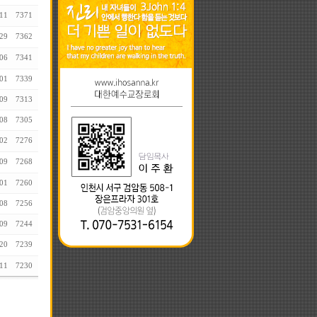
11
7371
29
7362
06
7341
01
7339
09
7313
08
7305
02
7276
09
7268
01
7260
08
7256
09
7244
20
7239
11
7230