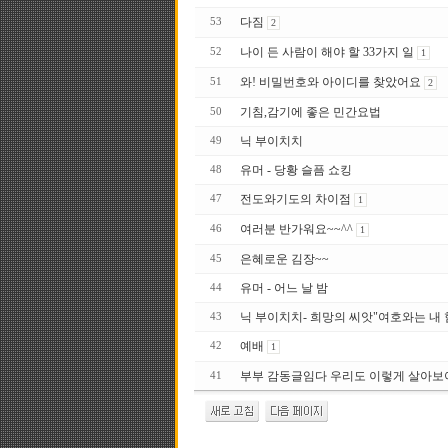
다짐
53
2
나이 든 사람이 해야 할 33가지 일
52
1
와! 비밀번호와 아이디를 찾았어요
51
2
기침,감기에 좋은 민간요법
50
닉 부이치치
49
유머 - 당황 슬픔 쇼킹
48
전도와기도의 차이점
47
1
여러분 반가워요~~^^
46
1
은혜로운 김장~~
45
유머 - 어느 날 밤
44
닉 부이치치- 희망의 씨앗"여호와는 내 
43
예배
42
1
부부 감동글임다 우리도 이렇게 살아보아
41