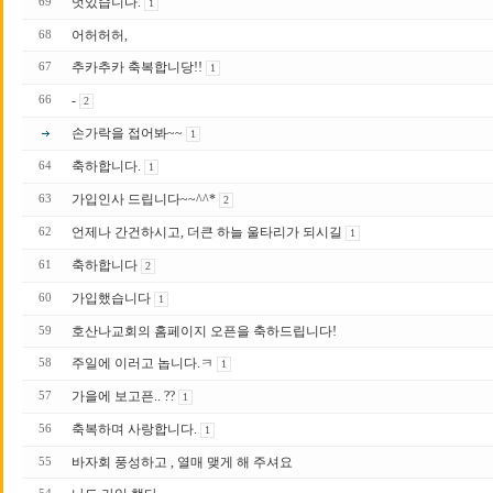
멋있습니다.
69
1
어허허허,
68
추카추카 축복합니당!!
67
1
-
66
2
손가락을 접어봐~~
1
축하합니다.
64
1
가입인사 드립니다~~^^*
63
2
언제나 간건하시고, 더큰 하늘 울타리가 되시길
62
1
축하합니다
61
2
가입했습니다
60
1
호산나교회의 홈페이지 오픈을 축하드립니다!
59
주일에 이러고 놉니다.ㅋ
58
1
가을에 보고픈.. ??
57
1
축복하며 사랑합니다.
56
1
바자회 풍성하고 , 열매 맺게 해 주셔요
55