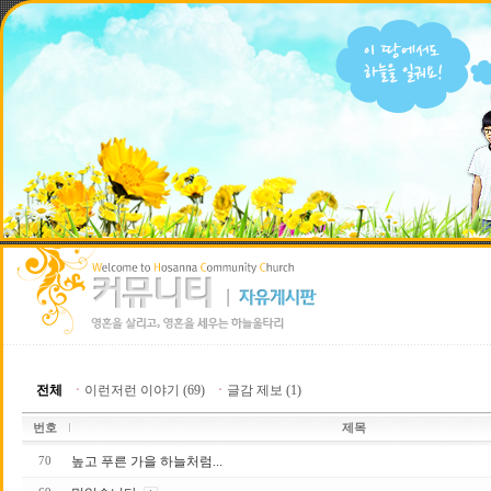
전체
ㆍ
이런저런 이야기 (69)
ㆍ
글감 제보 (1)
번호
제목
높고 푸른 가을 하늘처럼...
70