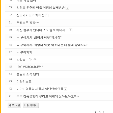
나도 가입 했다
54
강원도 우추리 마을 이장님 실제방송
53
1
전도와기도의 차이점
52
1
은혜로운 김장~~
51
사진 첨부가 안되네요?어떻게 하더라....
50
2
닉 부이치치- 희망의 씨앗"감사함"
49
닉 부이치치- 희망의 씨앗"여호와는 내 힘과 방패시니"
48
닉 부이치치
47
반갑습니다!!^^
46
[re] 반갑습니다!!^^
45
통일교 소속 단체
44
이단리스트
43
이단기업들의 제품과 이단연예인들
42
2
부부 감동글임다 우리도 이렇게 살아보아요!!~~
41
1
2
3