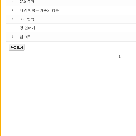
문화충격
5
나의 행복은 가족의 행복
4
3.2.1법칙
3
강 건너기
밥 줘!!!
1
1