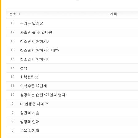
번호
제목
우리는 달라요
18
사흘만 볼 수 있다면
17
청소년 이해하기3
16
청소년 이해하기2 : 대화
15
청소년 이해하기1
14
선택
13
회복탄력성
12
의식수준 17단계
11
성공하는 습관 : 21일의 법칙
10
내 인생은 나의 것
9
칭찬의 기술
8
생명의 언어
7
웃음 십계명
6