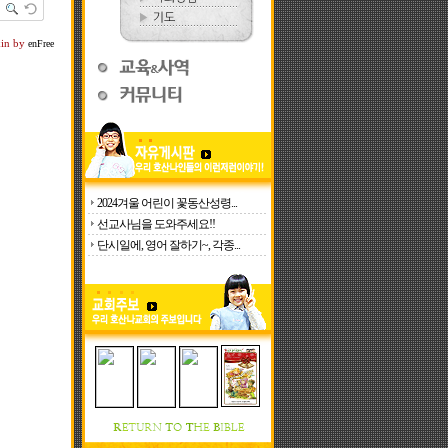
kin by
enFree
2024겨울 어린이 꽃동산성령...
선교사님을 도와주세요!!
단시일에, 영어 잘하기~, 각종...