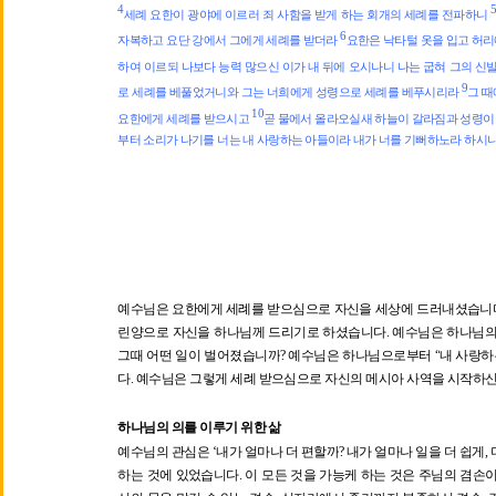
4
세례 요한이 광야에 이르러 죄 사함을 받게 하는 회개의 세례를 전파하니
6
자복하고 요단 강에서 그에게 세례를 받더라
요한은 낙타털 옷을 입고 허리
하여 이르되 나보다 능력 많으신 이가 내 뒤에 오시나니 나는 굽혀 그의 
9
로 세례를 베풀었거니와 그는 너희에게 성령으로 세례를 베푸시리라
그 때
10
요한에게 세례를 받으시고
곧 물에서 올라오실새 하늘이 갈라짐과 성령이
부터 소리가 나기를 너는 내 사랑하는 아들이라 내가 너를 기뻐하노라 하시
예수님은 요한에게 세례를 받으심으로 자신을 세상에 드러내셨습니
린양으로 자신을 하나님께 드리기로 하셨습니다
.
예수님은 하나님의
그때 어떤 일이 벌어졌습니까
?
예수님은 하나님으로부터
“
내 사랑하
다
.
예수님은 그렇게 세례 받으심으로 자신의 메시아 사역을 시작하
하나님의 의를 이루기 위한 삶
예수님의 관심은
‘
내가 얼마나 더 편할까
?
내가 얼마나 일을 더 쉽게
,
하는 것에 있었습니다
.
이 모든 것을 가능케 하는 것은 주님의 겸