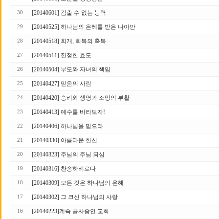
[20140601] 감출 수 없는 능력
30
[20140525] 하나님의 은혜를 받은 나아만
29
[20140518] 회개, 회복의 축복
28
[20140511] 진정한 효도
27
[20140504] 부모와 자녀의 책임
26
[20140427] 믿음의 사람
25
[20140420] 승리와 생명과 소망의 부활
24
[20140413] 예수를 바라보자!
23
[20140406] 하나님을 믿으라
22
[20140330] 아름다운 헌신
21
[20140323] 주님의 주님 되심
20
[20140316] 찬송하리로다
19
[20140309] 모든 것은 하나님의 은혜
18
[20140302] 그 크신 하나님의 사랑
17
[20140223]계속 공사중인 교회
16