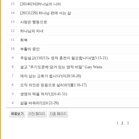
[20140216]하나님의 나라
15
[20131229] 하나님 편에 서는 삶
14
사랑은 행동으로
13
하나님의 자녀
12
회복
11
부활의 증인
10
주일설교(110213)- 영적 충전이 필요합니다(엡5:15-21)
9
설교 "주기도문에 담겨 있는 영적 비밀" Gary Wiens
8
제자 삼는 교회가 됩시다!(마28:18-20)
7
오직 의인은 믿음으로 살리라!(롬1:16-17)
6
생명의 떡을 먹자!(요6:41-51)
5
삶을 바꿔라!(요6:22-29)
4
1
2
3