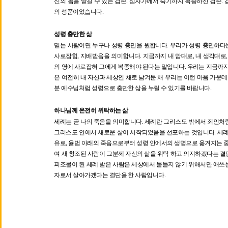
신의 몸을 맡길 수 있는 겸손
.
십자가에서 죽기까지 복종하신 겸손
.
의 성품이었습니다
.
성령 충만한 삶
믿는 사람이면 누구나 성령 충만을 원합니다
.
우리가 성령 충만하다는
사로잡힘
,
지배받음을 의미합니다
.
지금까지 내 맘대로
,
내 생각대로
의 영에 사로잡혀 그에게 복종해야 된다는 말입니다
.
우리는 지금까지
은 여전히 내 자신과 세상인 채로 남겨둔 채 우리는 이런 마음 가운
분 예수님처럼 성령으로 충만한 삶을 누릴 수 있기를 바랍니다
.
하나님께 온전히 위탁하는 삶
세례는 곧 나의 죽음을 의미합니다
.
세례란 그리스도 밖에서 죄인처럼
그리스도 안에서 새로운 삶이 시작되었음을 선포하는 것입니다
.
세
유로
,
율법 아래의 죽음으로부터 성령 안에서의 생명으로 옮겨지는 
여 새 창조된 사람이 그분께 자신의 삶을 위탁 하고 의지하겠다는 
피조물이 된 세례 받은 사람은 세상에서 물들지 않기 위해서만 애쓰
자로서 살아가겠다는 결단을 한 사람입니다
.