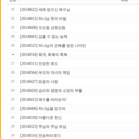
번호
제목
[20140622] 세례 받으신 예수님
33
[20140615] 하나님 뜻의 비밀
32
[20140608] 오순절 성령강림
31
[20140601] 감출 수 없는 능력
30
[20140525] 하나님의 은혜를 받은 나아만
29
[20140518] 회개, 회복의 축복
[20140511] 진정한 효도
27
[20140504] 부모와 자녀의 책임
26
[20140427] 믿음의 사람
25
[20140420] 승리와 생명과 소망의 부활
24
[20140413] 예수를 바라보자!
23
[20140406] 하나님을 믿으라
22
[20140330] 아름다운 헌신
21
[20140323] 주님의 주님 되심
20
[20140316] 찬송하리로다
19