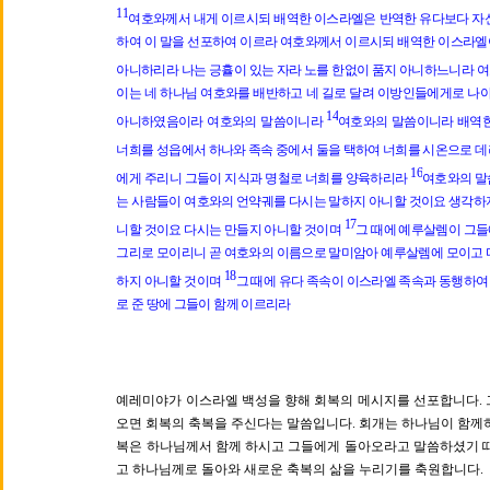
11
여호와께서 내게 이르시되 배역한 이스라엘은 반역한 유다보다 자
하여 이 말을 선포하여 이르라 여호와께서 이르시되 배역한 이스라엘
아니하리라 나는 긍휼이 있는 자라 노를 한없이 품지 아니하느니라 
이는 네 하나님 여호와를 배반하고 네 길로 달려 이방인들에게로 나아
14
아니하였음이라 여호와의 말씀이니라
여호와의 말씀이니라 배역한
너희를 성읍에서 하나와 족속 중에서 둘을 택하여 너희를 시온으로 
16
에게 주리니 그들이 지식과 명철로 너희를 양육하리라
여호와의 말
는 사람들이 여호와의 언약궤를 다시는 말하지 아니할 것이요 생각하
17
니할 것이요 다시는 만들지 아니할 것이며
그 때에 예루살렘이 그들
그리로 모이리니 곧 여호와의 이름으로 말미암아 예루살렘에 모이고 
18
하지 아니할 것이며
그 때에 유다 족속이 이스라엘 족속과 동행하여
로 준 땅에 그들이 함께 이르리라
예레미야가 이스라엘 백성을 향해 회복의 메시지를 선포합니다. 
오면 회복의 축복을 주신다는 말씀입니다. 회개는 하나님이 함께
복은 하나님께서 함께 하시고 그들에게 돌아오라고 말씀하셨기 때
고 하나님께로 돌아와 새로운 축복의 삶을 누리기를 축원합니다.