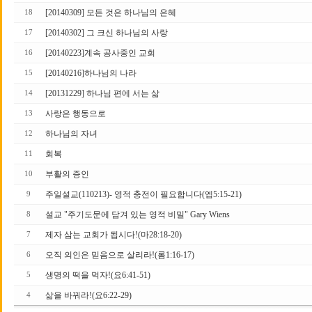
[20140309] 모든 것은 하나님의 은혜
18
[20140302] 그 크신 하나님의 사랑
17
[20140223]계속 공사중인 교회
16
[20140216]하나님의 나라
15
[20131229] 하나님 편에 서는 삶
14
사랑은 행동으로
13
하나님의 자녀
12
회복
11
부활의 증인
10
주일설교(110213)- 영적 충전이 필요합니다(엡5:15-21)
9
설교 "주기도문에 담겨 있는 영적 비밀" Gary Wiens
8
제자 삼는 교회가 됩시다!(마28:18-20)
7
오직 의인은 믿음으로 살리라!(롬1:16-17)
6
생명의 떡을 먹자!(요6:41-51)
5
삶을 바꿔라!(요6:22-29)
4