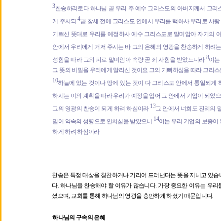
3
찬송하리로다 하나님 곧 우리 주 예수 그리스도의 아버지께서 그리스
4
게 주시되
곧 창세 전에 그리스도 안에서 우리를 택하사 우리로 사랑
기쁘신 뜻대로 우리를 예정하사 예수 그리스도로 말미암아 자기의 
안에서 우리에게 거저 주시는 바 그의 은혜의 영광을 찬송하게 하려
8
성함을 따라 그의 피로 말미암아 속량 곧 죄 사함을 받았느니라
이는
그 뜻의 비밀을 우리에게 알리신 것이요 그의 기뻐하심을 따라 그리스
10
하늘에 있는 것이나 땅에 있는 것이 다 그리스도 안에서 통일되게
하시는 이의 계획을 따라 우리가 예정을 입어 그 안에서 기업이 되었
13
그의 영광의 찬송이 되게 하려 하심이라
그 안에서 너희도 진리의 
14
믿어 약속의 성령으로 인치심을 받았으니
이는 우리 기업의 보증이 
하게 하려 하심이라
찬송은 특정 대상을 칭찬하거나 기리어 드러낸다는 뜻을 지니고 있습
다
.
하나님을 찬송해야 할 이유가 많습니다
.
가장 중요한 이유는 우리
셨으며
,
교회를 통해 하나님의 영광을 충만하게 하셨기 때문입니다
.
하나님의 구속의 은혜