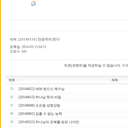
[20140316] 찬송하리로다
제목:
등록일: 2014-03-15 04:51
조회수: 641
의견(코멘트)을 작성하실 수 없습니다.
이유
번호
제목
[20140622] 세례 받으신 예수님
33
[20140615] 하나님 뜻의 비밀
32
[20140608] 오순절 성령강림
31
[20140601] 감출 수 없는 능력
30
[20140525] 하나님의 은혜를 받은 나아만
29