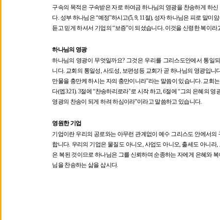
구속의 목적은 구속받은 자로 하여금 하나님의 영광을 찬송하게 하신
다
.
성부 하나님은
“
예정
”
하시고
(5, 9, 11
절
),
성자 하나님은 피로 말미
듣고 믿게 하셔서 기업의
“
보증
”
이 되셨습니다
.
이것을 신령한 복이라
하나님의 영광
하나님의 영광이 무엇일까요
?
그것은 우리를 그리스도안에서 통일되
니다
.
교회의 통일성
,
사도성
,
보편성등 교회가 곧 하나님의 영광입니
만물을 충만케 하시는 자의 충만이니라
”
라는 말씀이 있습니다
.
교회는
다
(
엡
3:21). 3
절에
“
찬송하리로라
”
로 시작 하고
, 6
절에
“
그의 은혜의 영
영광의 찬송이 되게 하려 하심이라
”
이라고 말씀하고 있습니다
.
영원한 기업
기업이란 우리의 공로와는 아무런 관계없이 예수 그리스도 안에서의 
합니다
.
우리의 기업은 물질도 아니오
,
사업도 아니오
,
출세도 아니라
,
은 복된 것이므로 하나님은 그를 신뢰하며 순종하는 자에게 은혜와 복
님을 찬송하는 삶을 삽시다
.