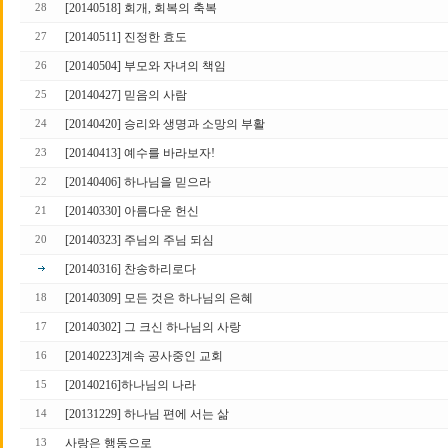
[20140518] 회개, 회복의 축복
28
[20140511] 진정한 효도
27
[20140504] 부모와 자녀의 책임
26
[20140427] 믿음의 사람
25
[20140420] 승리와 생명과 소망의 부활
24
[20140413] 예수를 바라보자!
23
[20140406] 하나님을 믿으라
22
[20140330] 아름다운 헌신
21
[20140323] 주님의 주님 되심
20
[20140316] 찬송하리로다
[20140309] 모든 것은 하나님의 은혜
18
[20140302] 그 크신 하나님의 사랑
17
[20140223]계속 공사중인 교회
16
[20140216]하나님의 나라
15
[20131229] 하나님 편에 서는 삶
14
사랑은 행동으로
13