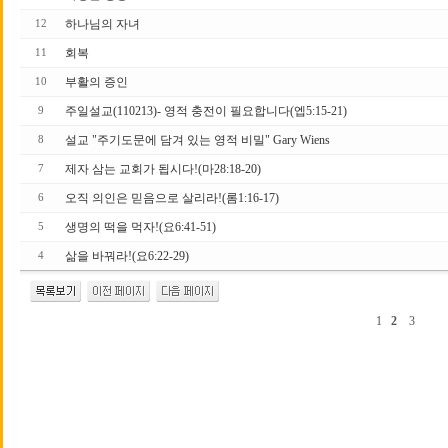
하나님의 자녀
12
회복
11
부활의 증인
10
주일설교(110213)- 영적 충전이 필요합니다(엡5:15-21)
9
설교 "주기도문에 담겨 있는 영적 비밀" Gary Wiens
8
제자 삼는 교회가 됩시다!(마28:18-20)
7
오직 의인은 믿음으로 살리라!(롬1:16-17)
6
생명의 떡을 먹자!(요6:41-51)
5
삶을 바꿔라!(요6:22-29)
4
1
2
3