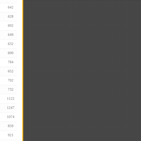
642
628
692
649
632
690
784
652
702
732
1122
1247
1074
859
921