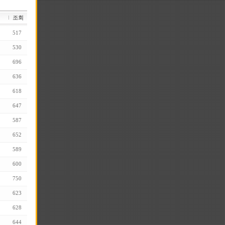
조회
517
530
696
636
618
647
587
652
589
600
750
623
628
644