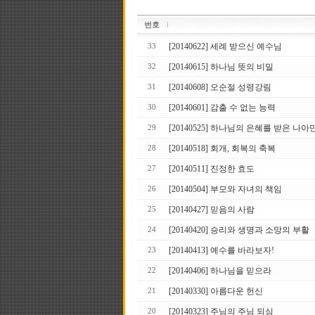
번호
[20140622] 세례 받으신 예수님
33
[20140615] 하나님 뜻의 비밀
32
[20140608] 오순절 성령강림
31
[20140601] 감출 수 없는 능력
30
[20140525] 하나님의 은혜를 받은 나아
29
[20140518] 회개, 회복의 축복
28
[20140511] 진정한 효도
27
[20140504] 부모와 자녀의 책임
26
[20140427] 믿음의 사람
25
[20140420] 승리와 생명과 소망의 부활
24
[20140413] 예수를 바라보자!
23
[20140406] 하나님을 믿으라
22
[20140330] 아름다운 헌신
21
[20140323] 주님의 주님 되심
20