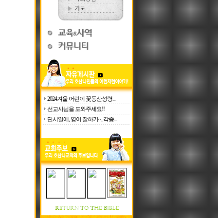
2024겨울 어린이 꽃동산성령...
선교사님을 도와주세요!!
단시일에, 영어 잘하기~, 각종...