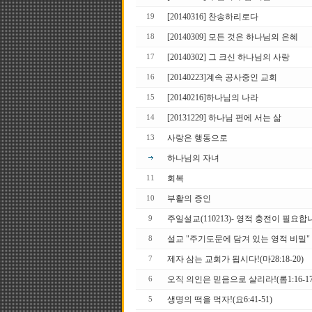
[20140316] 찬송하리로다
19
[20140309] 모든 것은 하나님의 은혜
18
[20140302] 그 크신 하나님의 사랑
17
[20140223]계속 공사중인 교회
16
[20140216]하나님의 나라
15
[20131229] 하나님 편에 서는 삶
14
사랑은 행동으로
13
하나님의 자녀
회복
11
부활의 증인
10
주일설교(110213)- 영적 충전이 필요합니다
9
설교 "주기도문에 담겨 있는 영적 비밀" Ga
8
제자 삼는 교회가 됩시다!(마28:18-20)
7
오직 의인은 믿음으로 살리라!(롬1:16-17
6
생명의 떡을 먹자!(요6:41-51)
5