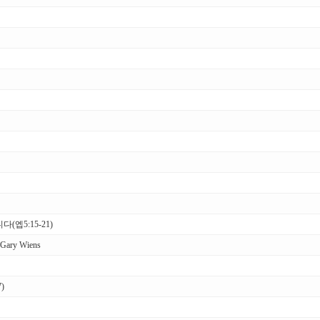
(엡5:15-21)
ry Wiens
)