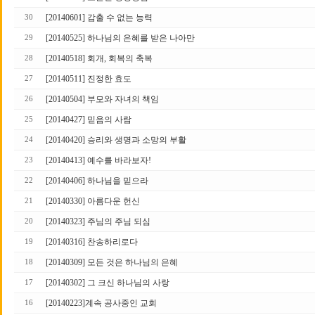
[20140601] 감출 수 없는 능력
30
[20140525] 하나님의 은혜를 받은 나아만
29
[20140518] 회개, 회복의 축복
28
[20140511] 진정한 효도
27
[20140504] 부모와 자녀의 책임
26
[20140427] 믿음의 사람
25
[20140420] 승리와 생명과 소망의 부활
24
[20140413] 예수를 바라보자!
23
[20140406] 하나님을 믿으라
22
[20140330] 아름다운 헌신
21
[20140323] 주님의 주님 되심
20
[20140316] 찬송하리로다
19
[20140309] 모든 것은 하나님의 은혜
18
[20140302] 그 크신 하나님의 사랑
17
[20140223]계속 공사중인 교회
16