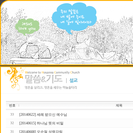
번호
제목
[20140622] 세례 받으신 예수님
33
[20140615] 하나님 뜻의 비밀
32
[20140608] 오순절 성령강림
31