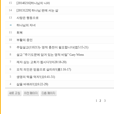
[20140216]하나님의 나라
15
[20131229] 하나님 편에 서는 삶
14
사랑은 행동으로
13
하나님의 자녀
회복
11
부활의 증인
10
주일설교(110213)- 영적 충전이 필요합니다(엡5:15-21)
9
설교 "주기도문에 담겨 있는 영적 비밀" Gary Wiens
8
제자 삼는 교회가 됩시다!(마28:18-20)
7
오직 의인은 믿음으로 살리라!(롬1:16-17)
6
생명의 떡을 먹자!(요6:41-51)
5
삶을 바꿔라!(요6:22-29)
4
1
2
3