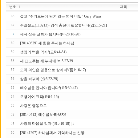
번호
제목
설교 "주기도문에 담겨 있는 영적 비밀" Gary Wiens
63
주일설교(110213)- 영적 충전이 필요합니다(엡5:15-21)
62
제자 삼는 교회가 됩시다!(마28:18-20)
[20140629] 새 힘을 주시는 하나님
60
생명의 떡을 먹자!(요6:41-51)
59
새 표도주는 새 부대에 눅 5:27-39
58
오직 의인은 믿음으로 살리라!(롬1:16-17)
57
삶을 바꿔라!(요6:22-29)
56
예수님을 만나야 합니다!(요5:39-47)
55
오병이어 표적(요6:1-15)
54
사랑은 행동으로
53
[20140413] 예수를 바라보자!
52
사랑의 마음을 갖자!(요5:10-18)
51
1
[20141207] 하나님께서 기억하시는 신앙
50