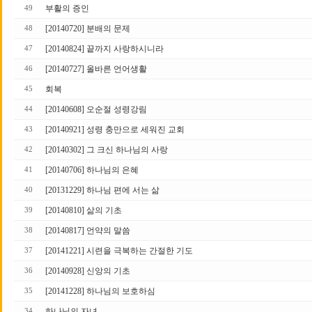
부활의 증인
49
[20140720] 분배의 문제
48
[20140824] 끝까지 사랑하시니라
47
[20140727] 올바른 언어생활
46
회복
45
[20140608] 오순절 성령강림
44
[20140921] 성령 충만으로 세워진 교회
43
[20140302] 그 크신 하나님의 사랑
42
[20140706] 하나님의 은혜
41
[20131229] 하나님 편에 서는 삶
40
[20140810] 삶의 기초
39
[20140817] 언약의 말씀
38
[20141221] 시련을 극복하는 간절한 기도
37
[20140928] 신앙의 기초
36
[20141228] 하나님의 보호하심
35
하나님의 자녀
34