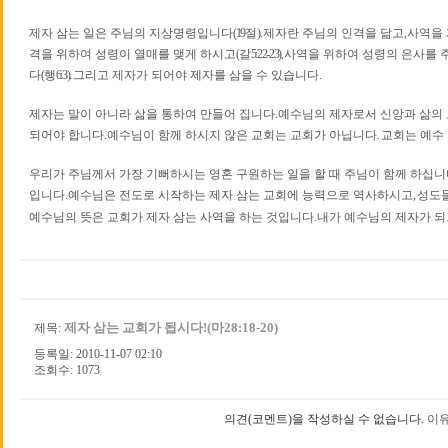
제자 삼는 일은 주님의 지상명령입니다
(19
절
).
제자란 주님의 인격을 닮고
,
사역을
격을 위하여 성령이 열매를 맺게 하시고
(
갈
5:22-23),
사역을 위하여 성령의 은사를
다
(
행
6:3).
그리고 제자가 되어야 제자를 삼을 수 있습니다
.
제자는 말이 아니라 삶을 통하여 만들어 집니다
.
예수님의 제자로서 신앙과 삶의
되어야 합니다
.
예수님이 함께 하시지 않은 교회는 교회가 아닙니다
.
교회는 예수
우리가 주님께서 가장 기뻐하시는 영혼 구원하는 일을 할 때 주님이 함께 하십
입니다
.
예수님은 전도
로 시작하는 제자 삼는 교회에 능력으로 역사하시고
,
성도
예수님의 뜻은 교회가 제자 삼는 사역을 하는 것입니다
.
내가 예수님의 제자가 
제자 삼는 교회가 됩시다!(마28:18-20)
제목:
등록일: 2010-11-07 02:10
조회수: 1073
의견(코멘트)을 작성하실 수 없습니다.
이유