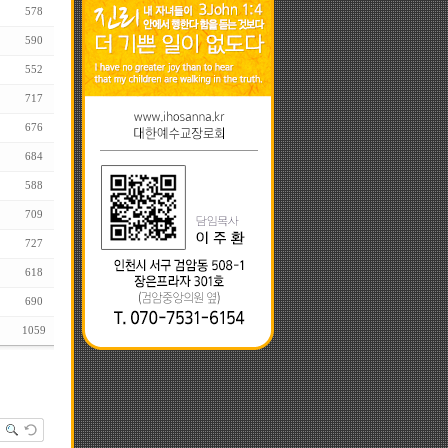
578
590
552
717
676
684
588
709
727
618
690
1059