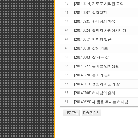
[20140914] 기도로 시작된 교회
45
[20140907] 성령행전
44
[20140831] 하나님의 마음
43
[20140824] 끝까지 사랑하시니라
42
[20140817] 언약의 말씀
41
[20140810] 삶의 기초
40
[20140803] 잘 사는 삶
39
[20140727] 올바른 언어생활
38
[20140720] 분배의 문제
37
[20140713] 생명과 사귐의 삶
36
[20140706] 하나님의 은혜
35
[20140629] 새 힘을 주시는 하나님
34