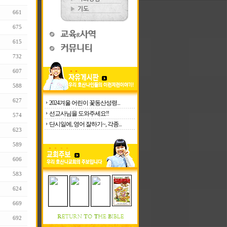
661
675
615
732
607
588
627
2024겨울 어린이 꽃동산성령...
선교사님을 도와주세요!!
574
단시일에, 영어 잘하기~, 각종...
623
589
606
583
624
669
692