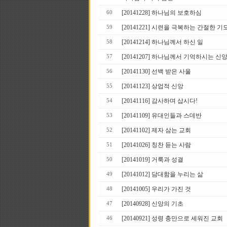
[20141228] 하나님의 보호하심
60
[20141221] 시련을 극복하는 간절한 기
59
[20141214] 하나님께서 하신 일
58
[20141207] 하나님께서 기억하시는 신
57
[20141130] 선백 받은 사울
56
[20141123] 상업적 신앙
55
[20141116] 감사하며 삽시다!
54
[20141109] 유대인들과 스데반
53
[20141102] 제자 삼는 교회
52
[20141026] 칭찬 듣는 사람
51
[20141019] 거룩과 성결
50
[20141012] 담대함을 누리는 삶
49
[20141005] 우리가 가진 것
48
[20140928] 신앙의 기초
47
[20140921] 성령 충만으로 세워진 교회
46