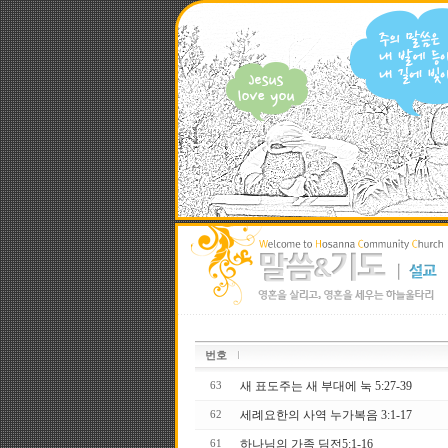
번호
새 표도주는 새 부대에 눅 5:27-39
63
세례요한의 사역 누가복음 3:1-17
62
하나님의 가족 딤전5:1-16
61