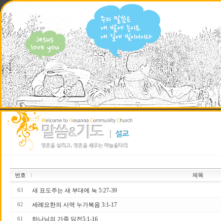
번호
제목
새 표도주는 새 부대에 눅 5:27-39
63
세례요한의 사역 누가복음 3:1-17
62
하나님의 가족 딤전5:1-16
61