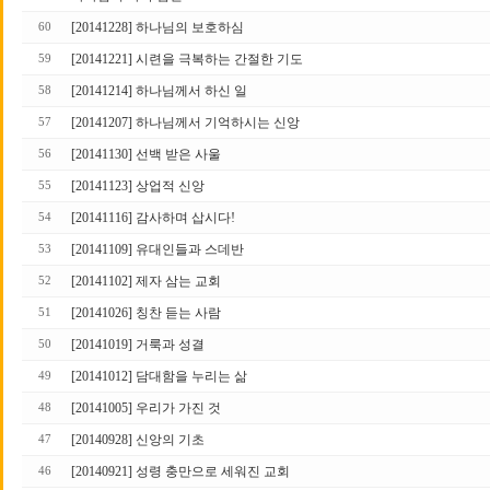
[20141228] 하나님의 보호하심
60
[20141221] 시련을 극복하는 간절한 기도
59
[20141214] 하나님께서 하신 일
58
[20141207] 하나님께서 기억하시는 신앙
57
[20141130] 선백 받은 사울
56
[20141123] 상업적 신앙
55
[20141116] 감사하며 삽시다!
54
[20141109] 유대인들과 스데반
53
[20141102] 제자 삼는 교회
52
[20141026] 칭찬 듣는 사람
51
[20141019] 거룩과 성결
50
[20141012] 담대함을 누리는 삶
49
[20141005] 우리가 가진 것
48
[20140928] 신앙의 기초
47
[20140921] 성령 충만으로 세워진 교회
46