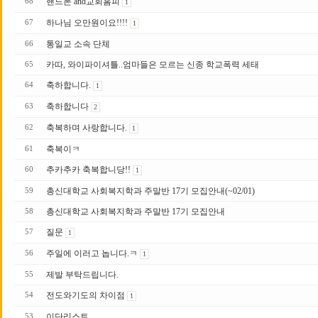
핸드폰 and교회홈피
68
1
하나님 오만원이요!!!!
67
1
통일교 소속 단체
66
카따, 와이파이셔틀..엄마들은 모르는 신종 학교폭력 세태
65
축하합니다.
64
1
축하합니다
63
2
축복하며 사랑합니다.
62
1
축복이ㅋ
61
추카추카 축복합니당!!
60
1
총신대학교 사회복지학과 주말반 17기 모집안내(~02/01)
59
총신대학교 사회복지학과 주말반 17기 모집안내
58
질문
57
1
주일에 이러고 놉니다.ㅋ
56
1
제발 부탁드립니다.
55
전도와기도의 차이점
54
1
이단리스트
53