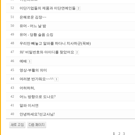
이단기업들의 제품과 이단연예인들
52
2
은혜로운 김장~~
51
유머 - 어느 날 밤
50
유머 - 당황 슬픔 쇼킹
49
우리만 빼놓고 알파를 하다니 치사하군(꼭봐)
48
와! 비밀번호와 아이디를 찾았어요
47
2
예배
46
1
영상-부활의 의미
45
여러분 반가워요~~^^
44
1
어허허허,
43
어느 방향으로 도나요?
42
알파 이서연
41
안녕하세요?선교사님!
40
1
2
3